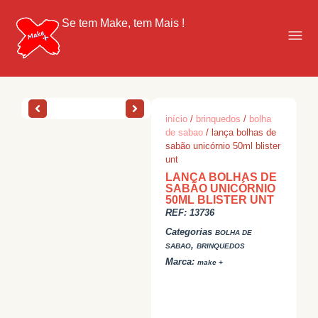
Se tem Make, tem Mais !
início
/
brinquedos
/
bolha
de sabao
/ lança bolhas de
sabão unicórnio 50ml blister
unt
LANÇA BOLHAS DE
SABÃO UNICÓRNIO
50ML BLISTER UNT
REF:
13736
Categorias
BOLHA DE
,
SABAO
BRINQUEDOS
Marca:
make +