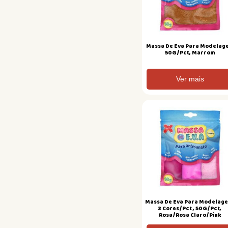
Massa De Eva Para Modelag
50G/Pct, Marrom
Ver mais
Massa De Eva Para Modelag
3 Cores/Pct , 50G/Pct,
Rosa/Rosa Claro/Pink