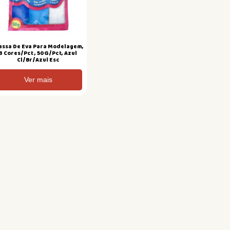
ssa De Eva Para Modelagem,
3 Cores/Pct , 50G/Pct, Azul
Cl/Br/Azul Esc
Ver mais