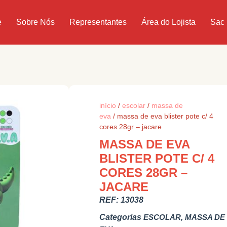
e
Sobre Nós
Representantes
Área do Lojista
Sac
início
/
escolar
/
massa de
eva
/ massa de eva blister pote c/ 4
cores 28gr – jacare
MASSA DE EVA
BLISTER POTE C/ 4
CORES 28GR –
JACARE
REF:
13038
Categorias
ESCOLAR
,
MASSA DE