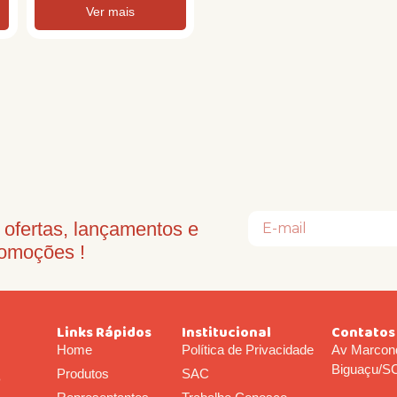
Ver mais
ofertas, lançamentos e
omoções !
Links Rápidos
Institucional
Contatos
Home
Política de Privacidade
Av Marcond
Biguaçu/S
Produtos
SAC
o