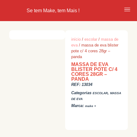
Se tem Make, tem Mais !
início
/
escolar
/
massa de
eva
/ massa de eva blister
pote c/ 4 cores 28gr –
panda
MASSA DE EVA
BLISTER POTE C/ 4
CORES 28GR –
PANDA
REF:
13034
Categorias
,
ESCOLAR
MASSA
DE EVA
Marca:
make +