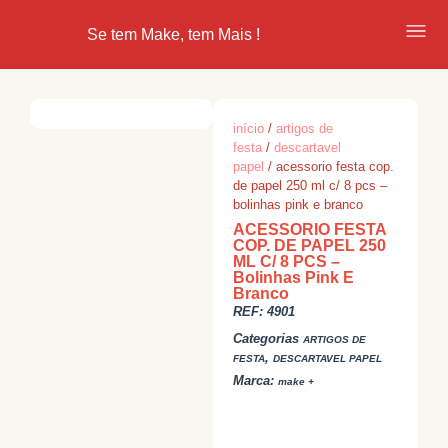
Se tem Make, tem Mais !
início
/
artigos de
festa
/
descartavel
papel
/ acessorio festa cop.
de papel 250 ml c/ 8 pcs –
bolinhas pink e branco
ACESSORIO FESTA
COP. DE PAPEL 250
ML C/ 8 PCS –
Bolinhas Pink E
Branco
REF:
4901
Categorias
ARTIGOS DE
,
FESTA
DESCARTAVEL PAPEL
Marca:
make +