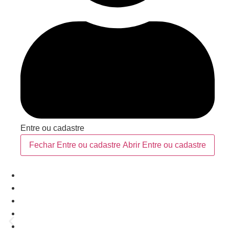
Entre ou cadastre
Fechar Entre ou cadastre
Abrir Entre ou cadastre
Quero Ser Make
Sobre Nós
Representantes
Área do Lojista
Sac