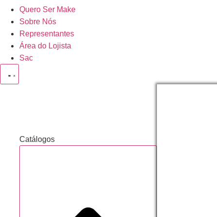
Quero Ser Make
Sobre Nós
Representantes
Área do Lojista
Sac
Catálogo
Geral
Acessórios
de Balão
Catálogos
Acessórios
de Cabelo
Adesivos
Decorados
Acessórios