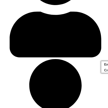
En
Cr