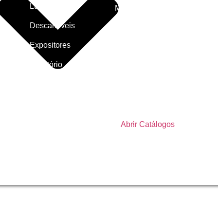
Luxo
TNT
Material
Escolar
Descartáveis
Toal
Mes
Pedras
Expositores
Adesivas
Topo
Escritório
Bolo
Pedras
Fitas
Vela
Placas de
Adesivas
E.V.A
Saco
Fitas
Pres
Plásticos
Abrir Catálogos
Decorativas
Adesivos
Brin
Fitilhos
Bolh
Pétalas
Furadores
Artesanato