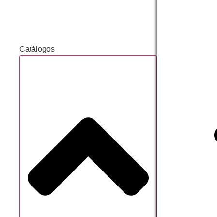
Catálogo
Geral
Acessórios
de Balão
Catálogos
Acessórios
de Cabelo
Adesivos
Decorados
Acessórios
Neon
Apliques em
E.V.A
Balões
Bolsa