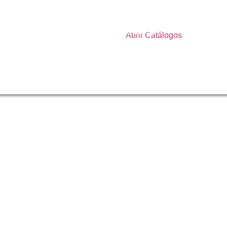
Pedras
Fitas
Topo
Adesivas
Bolo
Placas de
Abrir Catálogos
E.V.A
Fitas
Vela
Decorativas
Plásticos
Adesivos
Fitilhos