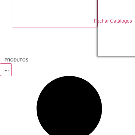
Elegance
Brilhos e
Folhas Meta
Fechar Catálogos
Brinquedos e
Bolhas
Calculadoras
PRODUTOS