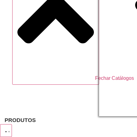
Neon
Apliques em
E.V.A
Bolsa
Elegance
Brilhos e
Folhas Meta
Balões
Fechar Catálogos
Calculadoras
Canudos
PRODUTOS