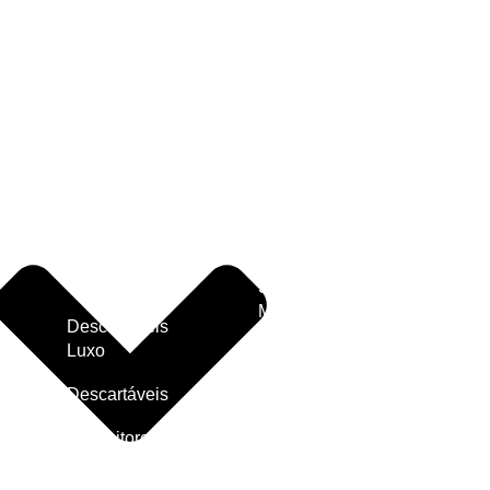
Canudos
Furadores
Péta
Artesanato
Charms
Pulse
Laço Fácil
Ident
Chaveiros
Linha
Saco
Colas e
Pedagógica
Orga
Pistolas
Lança
Saco
Coroas e
Confete
Pres
Divertidas
Meleka
Sava
Cortina
Slime e
Spra
Massa de
Descartáveis
Buzi
Eva
Luxo
Tata
Material
Descartáveis
Escolar
TNT
Expositores
Pedras
Toal
Adesivas
Escritório
Mes