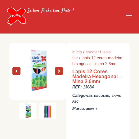
Se tem Make, tem Mais !
início
/
escolar
/
lapis
fsc
/ lapis 12 cores madeira
hexagonal – mina 2.6mm
Lapis 12 Cores
Madeira Hexagonal –
Mina 2.6mm
REF:
13684
Categorias
,
ESCOLAR
LAPIS
FSC
Marca:
make +