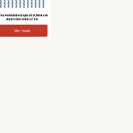
la Palitinho Espiral 0,5X6 cm
Azul Listrado c/ 24
Ver mais