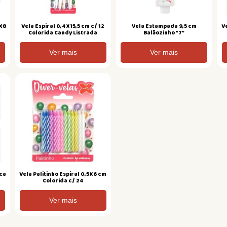
5X8
Vela Espiral 0,4X15,5 cm c/ 12
Vela Estampada 9,5 cm
Ve
Colorida Candy Listrada
Balãozinho “7”
Ver mais
Ver mais
nca
Vela Palitinho Espiral 0,5X6 cm
Colorida c/ 24
Ver mais