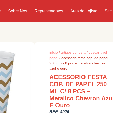
e
Sobre Nós
Representantes
Área do Lojista
Sac
início
/
artigos de festa
/
descartavel
papel
/ acessorio festa cop. de papel
250 ml c/ 8 pcs – metalico chevron
azul e ouro
ACESSORIO FESTA
COP. DE PAPEL 250
ML C/ 8 PCS –
Metalico Chevron Azu
E Ouro
REF:
4926