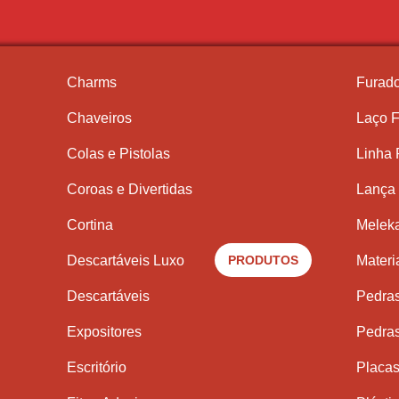
Charms
Furado
Chaveiros
Laço F
Colas e Pistolas
Linha
Coroas e Divertidas
Lança 
Cortina
Meleka
Descartáveis Luxo
PRODUTOS
Materi
Descartáveis
Pedra
Expositores
Pedra
Escritório
Placas