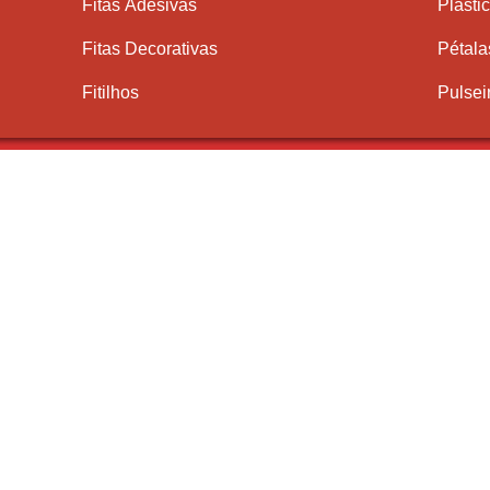
Fitas Adesivas
Plásti
Fitas Decorativas
Pétala
Fitilhos
Pulsei