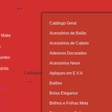
Catálogo Geral
Acessórios de Balão
r Make
Acessórios de Cabelo
s
Adesivos Decorados
antes
Acessórios Neon
jista
Catálogos
Apliques em E.V.A
Balões
Make
Bolsa Elegance
ntes
Brilhos e Folhas Meta
ista