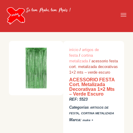
Se tem Make, tem Mais !
início
/
artigos de
festa
/
cortina
metalizada
/ acessorio festa
cort. metalizada decorativas
1×2 mts – verde escuro
ACESSORIO FESTA
Cort. Metalizada
Decorativas 1×2 Mts
– Verde Escuro
REF:
5523
Categorias
ARTIGOS DE
,
FESTA
CORTINA METALIZADA
Marca:
make +