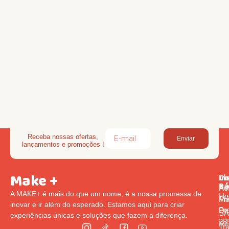
Receba nossas ofertas,
Enviar
lançamentos e promoções !
Make +
Li
In
Co
Rá
Pol
Av
A MAKE+ é mais do que um nome, é a nossa promessa de
Ho
Pr
Ma
inovar e ir além do esperado. Estamos aqui para criar
Pr
De
S
experiências únicas e soluções que fazem a diferença.
285
Re
Tr