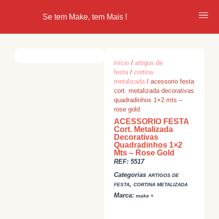
Se tem Make, tem Mais !
início
/
artigos de
festa
/
cortina
metalizada
/ acessorio festa
cort. metalizada decorativas
quadradinhos 1×2 mts –
rose gold
ACESSORIO FESTA
Cort. Metalizada
Decorativas
Quadradinhos 1×2
Mts – Rose Gold
REF:
5517
Categorias
ARTIGOS DE
,
FESTA
CORTINA METALIZADA
Marca:
make +