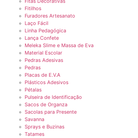
Fitas Decorativas
Fitilhos
Furadores Artesanato
Laço Fácil
Linha Pedagógica
Lança Confete
Meleka Slime e Massa de Eva
Material Escolar
Pedras Adesivas
Pedras
Placas de E.V.A
Plásticos Adesivos
Pétalas
Pulseira de Identificação
Sacos de Organza
Sacolas para Presente
Savanna
Sprays e Buzinas
Tatames