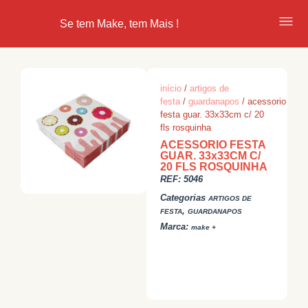
Se tem Make, tem Mais !
início
/
artigos de
festa
/
guardanapos
/ acessorio
festa guar. 33x33cm c/ 20
fls rosquinha
ACESSORIO FESTA
GUAR. 33x33CM C/
20 FLS ROSQUINHA
REF:
5046
Categorias
ARTIGOS DE
,
FESTA
GUARDANAPOS
Marca:
make +