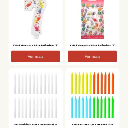
Vela Estampada 9,5 cm Balãozinho “7”
Vela Estampada 9,5 cm Balãozinho “3”
Ver mais
Ver mais
Vela Palitinho 0,6X6 cm Branca c/ 24
Vela Palitinho 0,5X6 cm Neon c/ 24