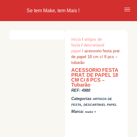
Se tem Make, tem Mais !
início
/
artigos de
festa
/
descartavel
papel
/ acessorio festa prat.
de papel 18 cm c/ 8 pcs –
tubarão
ACESSORIO FESTA
PRAT. DE PAPEL 18
CM C/ 8 PCS –
Tubarão
REF:
4980
Categorias
ARTIGOS DE
,
FESTA
DESCARTAVEL PAPEL
Marca:
make +