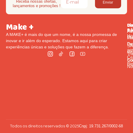
Receba nossas ofertas,
Enviar
lançamentos e promoções !
Make +
Li
In
Co
Rá
Pol
Av
A MAKE+ é mais do que um nome, é a nossa promessa de
Ho
Pr
Ma
inovar e ir além do esperado. Estamos aqui para criar
Pr
De
S
experiências únicas e soluções que fazem a diferença.
285
Re
Tr
Cen
So
Co
Bi
Nó
Todos os direitos reservados © 2025
Cnpj: 19.731.267/0002-68