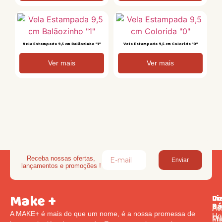
Vela Estampada 9,5 cm Balãozinho “1”
Vela Estampada 9,5 cm Colorida “0”
Ver mais
Ver mais
Receba nossas ofertas,
Enviar
lançamentos e promoções !
Make +
Li
In
Co
Rá
Pol
Av
A MAKE+ é mais do que um nome, é a nossa promessa de
Ho
Pr
Ma