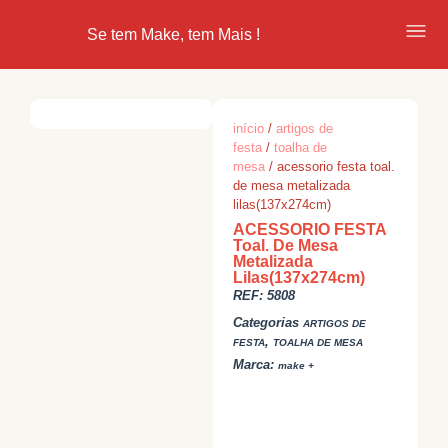
Se tem Make, tem Mais !
início
/
artigos de
festa
/
toalha de
mesa
/ acessorio festa toal.
de mesa metalizada
lilas(137x274cm)
ACESSORIO FESTA
Toal. De Mesa
Metalizada
Lilas(137x274cm)
REF:
5808
Categorias
ARTIGOS DE
,
FESTA
TOALHA DE MESA
Marca:
make +