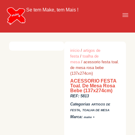
Se tem Make, tem Mais !
início
/
artigos de
festa
/
toalha de
mesa
/ acessorio festa toal.
de mesa rosa bebe
(137x274cm)
ACESSORIO FESTA
Toal. De Mesa Rosa
Bebe (137x274cm)
REF:
5813
Categorias
ARTIGOS DE
,
FESTA
TOALHA DE MESA
Marca:
make +