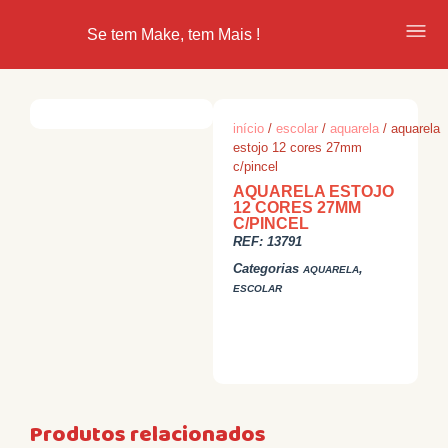
Se tem Make, tem Mais !
início
/
escolar
/
aquarela
/ aquarela
estojo 12 cores 27mm
c/pincel
AQUARELA ESTOJO
12 CORES 27MM
C/PINCEL
REF:
13791
Categorias
,
AQUARELA
ESCOLAR
Produtos relacionados