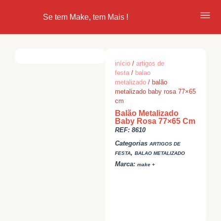
Se tem Make, tem Mais !
início
/
artigos de
festa
/
balao
metalizado
/ balão
metalizado baby rosa 77×65
cm
Balão Metalizado
Baby Rosa 77×65 Cm
REF:
8610
Categorias
ARTIGOS DE
,
FESTA
BALAO METALIZADO
Marca:
make +