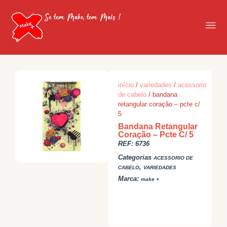
Se tem Make, tem Mais !
início
/
variedades
/
acessorio
de cabelo
/ bandana
retangular coração – pcte c/
5
Bandana Retangular
Coração – Pcte C/ 5
REF:
6736
Categorias
ACESSORIO DE
,
CABELO
VARIEDADES
Marca:
make +