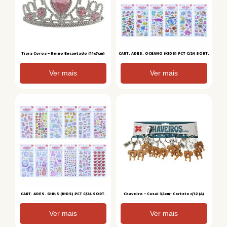
Tiara Coroa – Reino Encantado (11x7cm)
CART. ADES. OCEANO (KIDS) PCT C/24 SORT.
Ver mais
Ver mais
CART. ADES. GIRLS (KIDS) PCT C/24 SORT.
Chaveiro – Casal 3,5cm- Cartela c/12 (A)
Ver mais
Ver mais