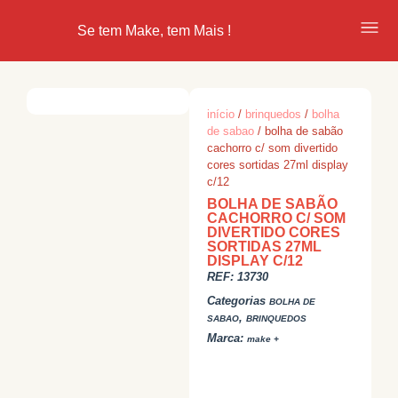
Se tem Make, tem Mais !
início
/
brinquedos
/
bolha
de sabao
/ bolha de sabão
cachorro c/ som divertido
cores sortidas 27ml display
c/12
BOLHA DE SABÃO
CACHORRO C/ SOM
DIVERTIDO CORES
SORTIDAS 27ML
DISPLAY C/12
REF:
13730
Categorias
BOLHA DE
,
SABAO
BRINQUEDOS
Marca:
make +