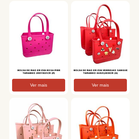
BOLSA DE MAO EM EVA ROSA PINK
BOLSA DE MAO EM EVA VERMELHO SANGUE
TAMANHO 28X11X21CM (P)
TAMANHO 46X21,5X33CM (G)
Ver mais
Ver mais