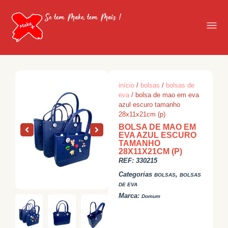
Se tem Make, tem Mais !
início
/
bolsas
/
bolsas de
eva
/ bolsa de mao em eva
azul escuro tamanho
28x11x21cm (p)
BOLSA DE MAO EM
EVA AZUL ESCURO
TAMANHO
28X11X21CM (P)
REF:
330215
Categorias
,
BOLSAS
BOLSAS
DE EVA
Marca:
Domum