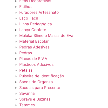
Fitas Decorativas
Fitilhos
Furadores Artesanato
Laço Fácil
Linha Pedagógica
Lança Confete
Meleka Slime e Massa de Eva
Material Escolar
Pedras Adesivas
Pedras
Placas de E.V.A
Plásticos Adesivos
Pétalas
Pulseira de Identificação
Sacos de Organza
Sacolas para Presente
Savanna
Sprays e Buzinas
Tatames