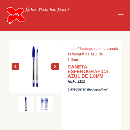
Se tem Make, tem Mais !
início
/
biodegradável
/ caneta
esferográfica azul de
1.0mm
CANETA
ESFEROGRÁFICA
AZUL DE 1.0MM
REF:
1112
Categoria:
Biodegradável