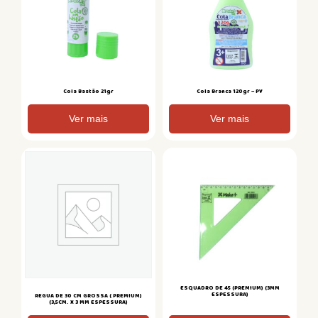
Cola Bastão 21gr
Cola Branca 120gr – PY
Ver mais
Ver mais
ESQUADRO DE 45 (PREMIUM) (3MM
ESPESSURA)
REGUA DE 30 CM GROSSA ( PREMIUM)
(3,5CM. X 3 MM ESPESSURA)