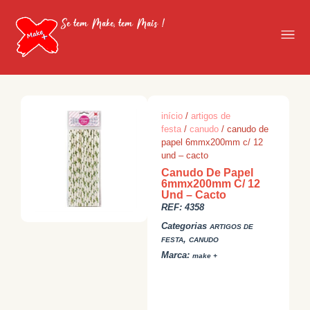
Se tem Make, tem Mais !
início
/
artigos de
festa
/
canudo
/ canudo de
papel 6mmx200mm c/ 12
und – cacto
Canudo De Papel
6mmx200mm C/ 12
Und – Cacto
REF:
4358
Categorias
ARTIGOS DE
,
FESTA
CANUDO
Marca:
make +