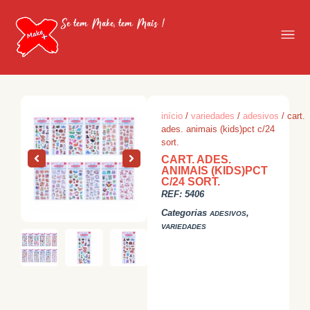
Se tem Make, tem Mais !
início
/
variedades
/
adesivos
/ cart.
ades. animais (kids)pct c/24
sort.
CART. ADES.
ANIMAIS (KIDS)PCT
C/24 SORT.
REF:
5406
Categorias
,
ADESIVOS
VARIEDADES