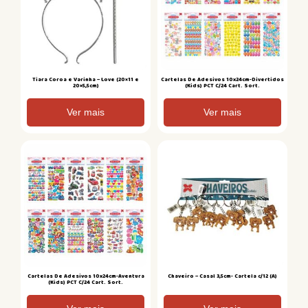
Tiara Coroa e Varinha – Love (20×11 e
Cartelas De Adesivos 10x24cm-Divertidos
20×5,5cm)
(Kids) PCT C/24 Cart. Sort.
Ver mais
Ver mais
Cartelas De Adesivos 10x24cm-Aventura
Chaveiro – Casal 3,5cm- Cartela c/12 (A)
(Kids) PCT C/24 Cart. Sort.