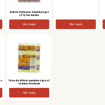
Glitter Poliester Potinho 3 grs
c/ 12 Vermelho
Ver mais
Ver mais
rs
Tiras de Glitter potinho 2 grs c/
12 Amarelo Neon
Ver mais