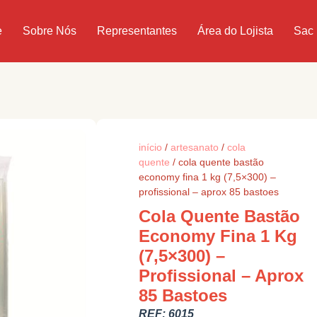
e
Sobre Nós
Representantes
Área do Lojista
Sac
início
/
artesanato
/
cola
quente
/ cola quente bastão
economy fina 1 kg (7,5×300) –
profissional – aprox 85 bastoes
Cola Quente Bastão
Economy Fina 1 Kg
(7,5×300) –
Profissional – Aprox
85 Bastoes
REF:
6015