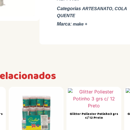
Categorias
ARTESANATO
,
COLA
QUENTE
Marca:
make +
relacionados
rs
Glitter Poliester Potinho 3 grs
G
c/ 12 Preto