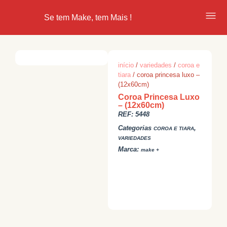
Se tem Make, tem Mais !
início
/
variedades
/
coroa e
tiara
/ coroa princesa luxo –
(12x60cm)
Coroa Princesa Luxo
– (12x60cm)
REF:
5448
Categorias
,
COROA E TIARA
VARIEDADES
Marca:
make +