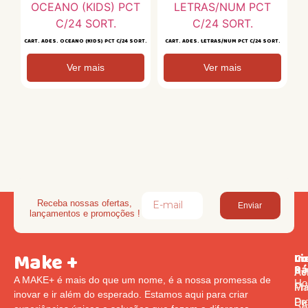
CART. ADES. OCEANO (KIDS) PCT C/24 SORT.
CART. ADES. LETRAS/NUM PCT C/24 SORT.
Ver mais
Ver mais
Receba nossas ofertas,
Enviar
lançamentos e promoções !
Make +
Li
In
Co
Rá
Pol
Av
A MAKE+ é mais do que um nome, é a nossa promessa de
Ho
Pr
Ma
inovar e ir além do esperado. Estamos aqui para criar
Pr
De
S