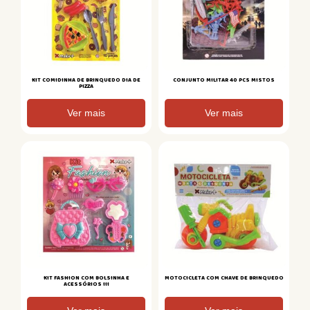
KIT COMIDINHA DE BRINQUEDO DIA DE
CONJUNTO MILITAR 40 PCS MISTOS
PIZZA
Ver mais
Ver mais
KIT FASHION COM BOLSINHA E
MOTOCICLETA COM CHAVE DE BRINQUEDO
ACESSÓRIOS III