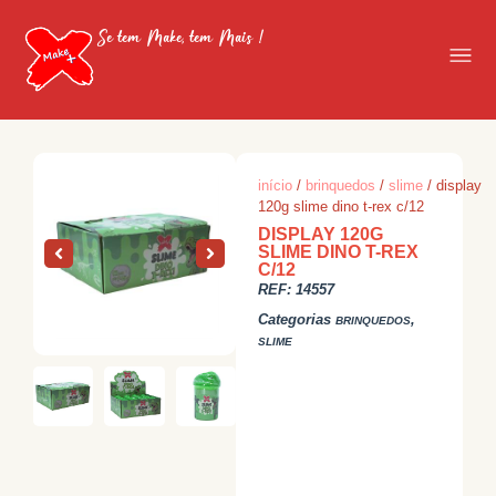
Se tem Make, tem Mais !
início
/
brinquedos
/
slime
/ display
120g slime dino t-rex c/12
DISPLAY 120G
SLIME DINO T-REX
C/12
REF:
14557
Categorias
,
BRINQUEDOS
SLIME