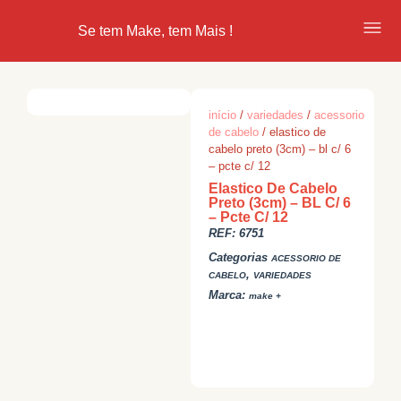
Se tem Make, tem Mais !
início
/
variedades
/
acessorio
de cabelo
/ elastico de
cabelo preto (3cm) – bl c/ 6
– pcte c/ 12
Elastico De Cabelo
Preto (3cm) – BL C/ 6
– Pcte C/ 12
REF:
6751
Categorias
ACESSORIO DE
,
CABELO
VARIEDADES
Marca:
make +