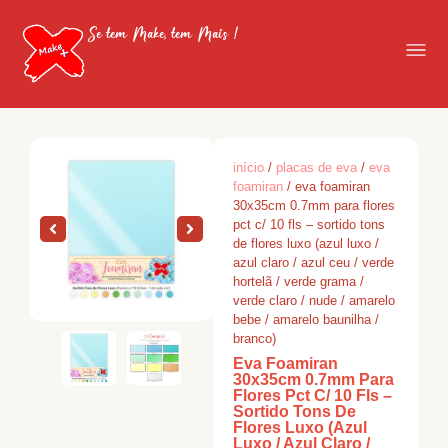
Se tem Make, tem Mais !
início
/
placas de eva
/
eva
foamiran
/ eva foamiran
30x35cm 0.7mm para flores
pct c/ 10 fls – sortido tons
de flores luxo (azul luxo /
azul claro / azul ceu / verde
hortelã / verde grama /
verde claro / nude / amarelo
bebe / amarelo baunilha /
branco)
Eva Foamiran
30x35cm 0.7mm Para
Flores Pct C/ 10 Fls –
Sortido Tons De
Flores Luxo (Azul
Luxo / Azul Claro /