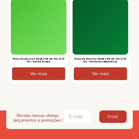
Placa de Eva Liso 40cm x 48 cm- Pct c/ 10
Placa de Eva Liso 40cm x 48 cm- Pct c/ 10
fls – Verde Grama
fls – Verde Esc (Bandeira)
Ver mais
Ver mais
Receba nossas ofertas,
Enviar
lançamentos e promoções !