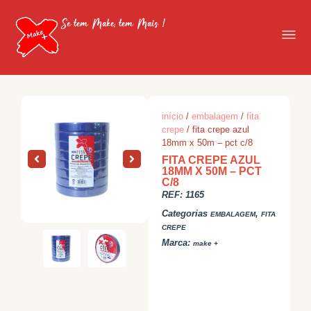
Se tem Make, tem Mais !
início
/
embalagem
/
fita
crepe
/ fita crepe azul
18mm x 50m – pct c/8
FITA CREPE AZUL
18MM X 50M – PCT
C/8
REF:
1165
Categorias
,
EMBALAGEM
FITA
CREPE
Marca:
make +