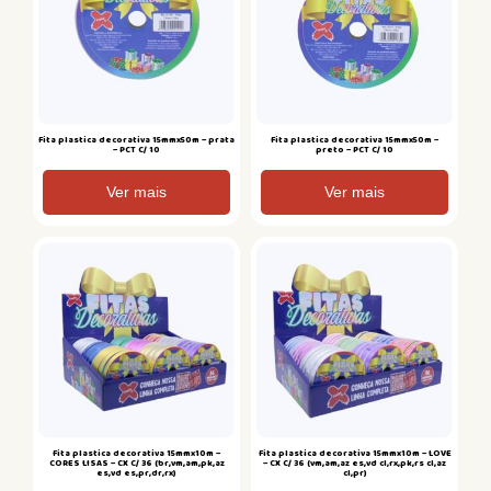
Fita plastica decorativa 15mmx50m – prata
Fita plastica decorativa 15mmx50m –
– PCT C/ 10
preto – PCT C/ 10
Ver mais
Ver mais
Fita plastica decorativa 15mmx10m –
Fita plastica decorativa 15mmx10m – LOVE
CORES LISAS – CX C/ 36 (br,vm,am,pk,az
– CX C/ 36 (vm,am,az es,vd cl,rx,pk,rs cl,az
es,vd es,pr,dr,rx)
cl,pr)