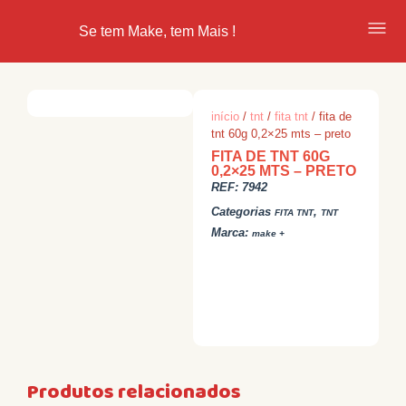
Se tem Make, tem Mais !
início
/
tnt
/
fita tnt
/ fita de
tnt 60g 0,2×25 mts – preto
FITA DE TNT 60G
0,2×25 MTS – PRETO
REF:
7942
Categorias
,
FITA TNT
TNT
Marca:
make +
Produtos relacionados