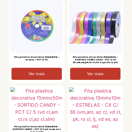
Fita plastica decorativa 15mmx50m –
Fita plastica decorativa 15mmx50m –
branco – PCT C/ 10
SORTIDO CORES LISAS – PCT C/ 10
(br,vm,am,pk,az es,vd es,pr,dr,rx, pt)
Ver mais
Ver mais
Fita plastica decorativa 15mmx50m –
SORTIDO CANDY – PCT C/ 5 (vd cl,am cl,rs
cl,az cl,slm)