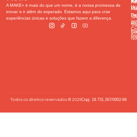
Rá
Pol
Av
A MAKE+ é mais do que um nome, é a nossa promessa de
Ho
Pr
Ma
inovar e ir além do esperado. Estamos aqui para criar
Pr
De
S
experiências únicas e soluções que fazem a diferença.
285
Re
Tr
Cen
So
Co
Bi
Nó
Todos os direitos reservados © 2025
Cnpj: 19.731.267/0002-68