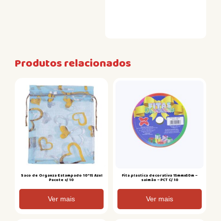
Produtos relacionados
Saco de Organza Estampado 10*15 Azul
Fita plastica decorativa 15mmx50m –
Pacote c/ 10
salmão – PCT C/ 10
Ver mais
Ver mais