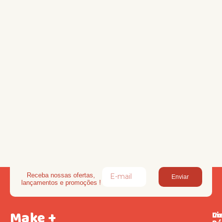
Receba nossas ofertas,
Enviar
lançamentos e promoções !
Make +
Li
In
Co