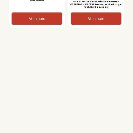
Fita plastica decorativa 15mmx10m –
ESTRELAS – CX C/ 36 (vm,am, az cl, vd cl, pk,
rs cl, lj, vd es, az es)
Ver mais
Ver mais