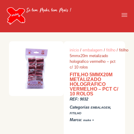
Se tem Make, tem Mais !
início
/
embalagem
/
fitilho
/ fitilho
5mmx20m metalizado
holografico vermelho – pct
c/ 10 rolos
FITILHO 5MMX20M
METALIZADO
HOLOGRAFICO
VERMELHO – PCT C/
10 ROLOS
REF:
9032
Categorias
,
EMBALAGEM
FITILHO
Marca:
make +