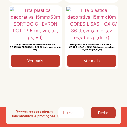
Fita plastica decorativa 15mmx50m –
Fita plastica decorativa 15mmx10m –
SORTIDO CHEVRON – PCT C/ 5 (dr, vm, az, pk,
CORES LISAS – CX C/ 36 (br,vm,am,pk,az
vd)
es,vd es,pr,dr,rx)
Ver mais
Ver mais
Receba nossas ofertas,
Enviar
lançamentos e promoções !