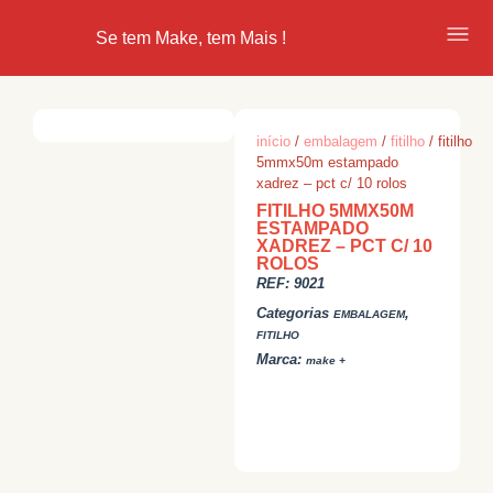
Se tem Make, tem Mais !
início
/
embalagem
/
fitilho
/ fitilho
5mmx50m estampado
xadrez – pct c/ 10 rolos
FITILHO 5MMX50M
ESTAMPADO
XADREZ – PCT C/ 10
ROLOS
REF:
9021
Categorias
,
EMBALAGEM
FITILHO
Marca:
make +