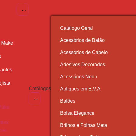
Catálogo Geral
Acessórios de Balão
r Make
Acessórios de Cabelo
s
Adesivos Decorados
antes
Acessórios Neon
jista
Catálogos
Apliques em E.V.A
Balões
Make
Bolsa Elegance
ntes
Brilhos e Folhas Meta
ista