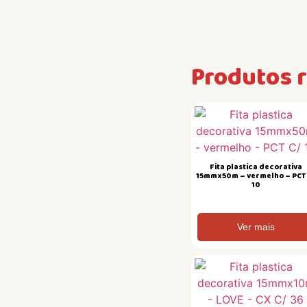
Produtos 
Fita plastica decorativa
15mmx50m – vermelho – PCT
10
Ver mais