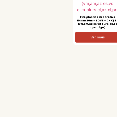
Fita plastica decorativa
15mmx10m – LOVE – CX C/ 3
(vm,am,az es,vd cl,rx,pk,r
cl,az cl,pr)
Ver mais