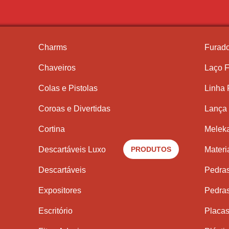
Charms
Furado
Chaveiros
Laço F
Colas e Pistolas
Linha
Coroas e Divertidas
Lança 
Cortina
Meleka
Descartáveis Luxo
PRODUTOS
Materi
Descartáveis
Pedra
Expositores
Pedra
Escritório
Placas