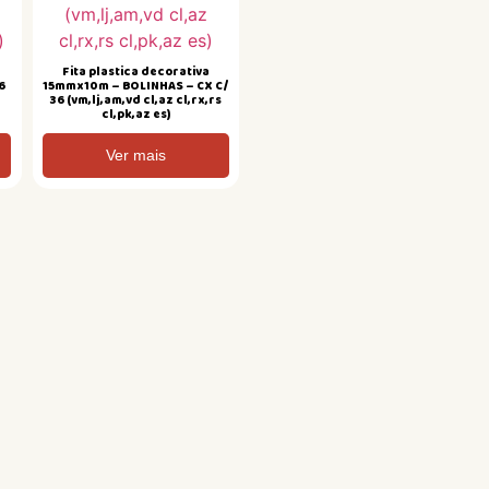
Fita plastica decorativa
6
15mmx10m – BOLINHAS – CX C/
s
36 (vm,lj,am,vd cl,az cl,rx,rs
cl,pk,az es)
Ver mais