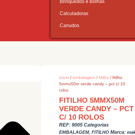
Brinquedos e Bolhas
Calculadoras
Canudos
início
/
embalagem
/
fitilho
/ fitilho
5mmx50m verde candy – pct c/ 10
rolos
FITILHO 5MMX50M
VERDE CANDY – PCT
C/ 10 ROLOS
REF:
9005
Categorias
EMBALAGEM
,
FITILHO
Marca:
ma