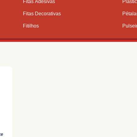
Fitas Adesivas
Plásti
Fitas Decorativas
Pétala
Fitilhos
Pulsei
ke