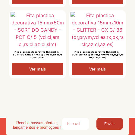
Fita plastica decorativa 15mmx50m –
Fita plastica decorativa 15mmx10m –
SORTIDO CANDY – PCT C/ 5 (vd cl,am cl,rs
GLITTER – CX C/ 36 (dr,pr,vm,vd es,rx,pk,rs
cl,az cl,slm)
clr,az cl,az es)
Ver mais
Ver mais
Receba nossas ofertas,
Enviar
lançamentos e promoções !