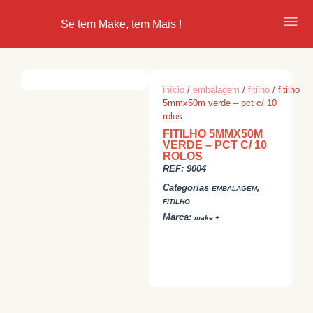
Se tem Make, tem Mais !
início
/
embalagem
/
fitilho
/ fitilho
5mmx50m verde – pct c/ 10
rolos
FITILHO 5MMX50M
VERDE – PCT C/ 10
ROLOS
REF:
9004
Categorias
,
EMBALAGEM
FITILHO
Marca:
make +