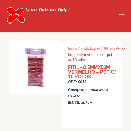
Se tem Make, tem Mais !
início
/
embalagem
/
fitilho
/ fitilho
5mmx50m vermelho – pct
c/ 10 rolos
FITILHO 5MMX50M
VERMELHO – PCT C/
10 ROLOS
REF:
9013
Categorias
,
EMBALAGEM
FITILHO
Marca:
make +