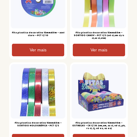
Fita plastica decorativa 15mmx50m – azul
Fita plastica decorativa 15mmx50m –
claro – PCT C/ 10
SORTIDO CANDY – PCT C/ 5 (vd cl,am cl,rs
cl,az cl,slm)
Ver mais
Ver mais
Fita plastica decorativa 15mmx50m –
Fita plastica decorativa 15mmx10m –
SORTIDO HOLOGRÁFICA – PCT C/ 5
ESTRELAS – CX C/ 36 (vm,am, az cl, vd cl, pk,
rs cl, lj, vd es, az es)