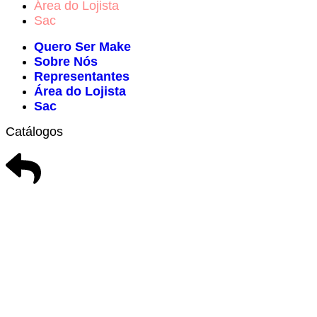
Área do Lojista
Sac
Quero Ser Make
Sobre Nós
Representantes
Área do Lojista
Sac
Catálogos
Catálogo Geral
Charms
Acessórios de Balão
Chaveiros
Acessórios de Cabelo
Colas e Pis
Adesivos Decorados
Coroas e Di
Acessórios Neon
Cortina