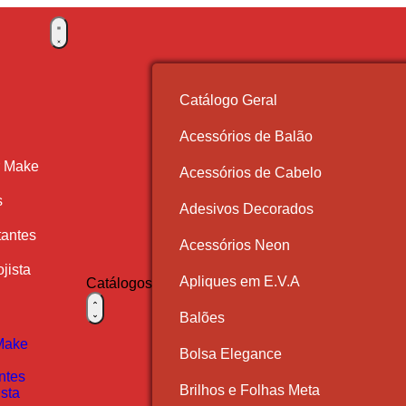
Catálogo Geral
Acessórios de Balão
r Make
Acessórios de Cabelo
s
Adesivos Decorados
antes
Acessórios Neon
jista
Apliques em E.V.A
Catálogos
Balões
Make
Bolsa Elegance
ntes
Brilhos e Folhas Meta
ista