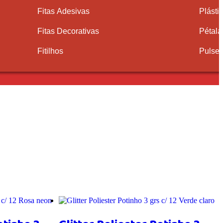
Fitas Adesivas
Plásti
Fitas Decorativas
Pétala
Fitilhos
Pulsei