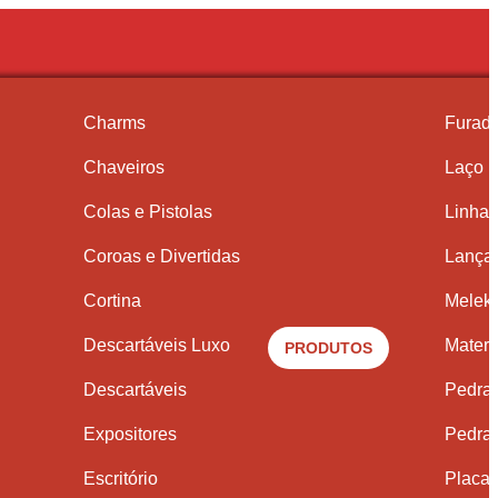
Charms
Furado
Chaveiros
Laço F
Colas e Pistolas
Linha
Coroas e Divertidas
Lança 
Cortina
Meleka
Descartáveis Luxo
Materi
PRODUTOS
Descartáveis
Pedra
Expositores
Pedra
Escritório
Placas