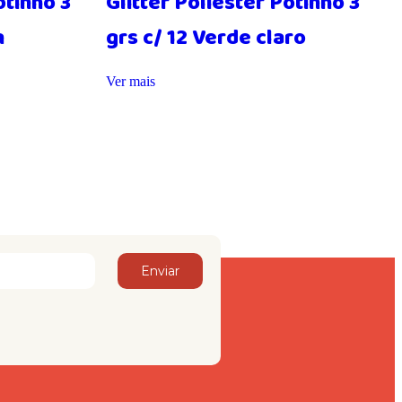
otinho 3
Glitter Poliester Potinho 3
n
grs c/ 12 Verde claro
Ver mais
Enviar