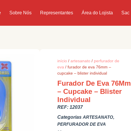
e
Sobre Nós
Representantes
Área do Lojista
Sac
início
/
artesanato
/
perfurador de
eva
/ furador de eva 76mm –
cupcake – blister individual
Furador De Eva 76Mm
– Cupcake – Blister
Individual
REF:
12037
Categorias
ARTESANATO
,
PERFURADOR DE EVA