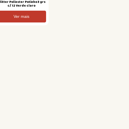
litter Poliester Potinho 3 grs
c/ 12 Verde claro
Ver mais