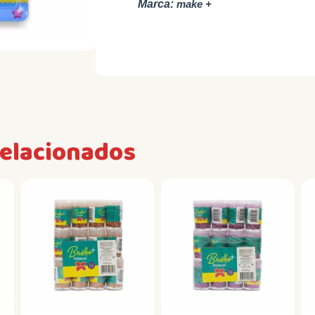
Marca:
make +
relacionados