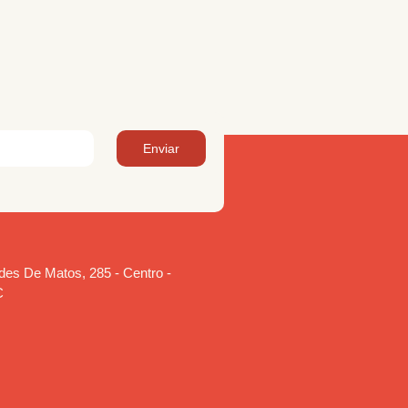
Enviar
es De Matos, 285 - Centro -
C