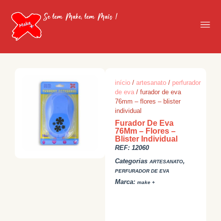
Se tem Make, tem Mais !
início
/
artesanato
/
perfurador
de eva
/ furador de eva
76mm – flores – blister
individual
Furador De Eva
76Mm – Flores –
Blister Individual
REF:
12060
Categorias
,
ARTESANATO
PERFURADOR DE EVA
Marca:
make +