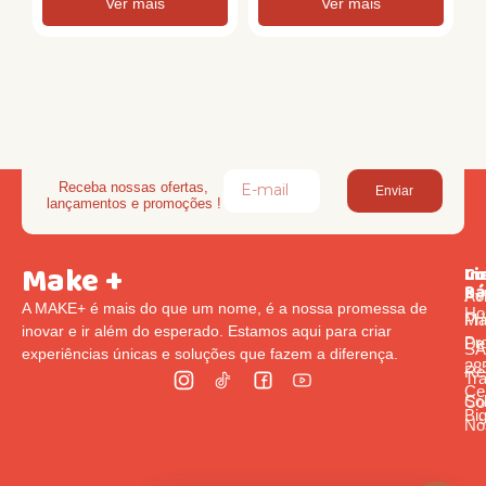
Ver mais
Ver mais
Receba nossas ofertas,
Enviar
lançamentos e promoções !
Make +
Li
In
Co
Rá
Pol
Av
A MAKE+ é mais do que um nome, é a nossa promessa de
Ho
Pr
Ma
inovar e ir além do esperado. Estamos aqui para criar
Pr
De
S
experiências únicas e soluções que fazem a diferença.
285
Re
Tr
Cen
So
Co
Bi
Nó