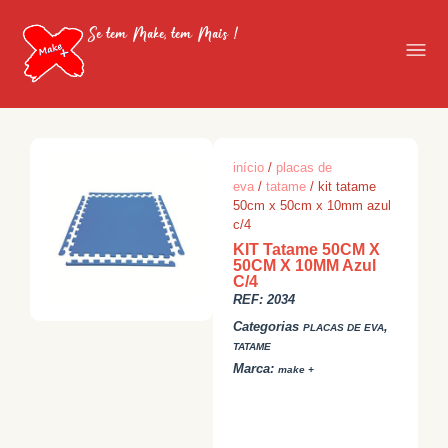
Se tem Make, tem Mais !
início
/
placas de
eva
/
tatame
/ kit tatame
50cm x 50cm x 10mm azul
c/4
KIT Tatame 50CM X
50CM X 10MM Azul
C/4
REF:
2034
Categorias
,
PLACAS DE EVA
TATAME
Marca:
make +