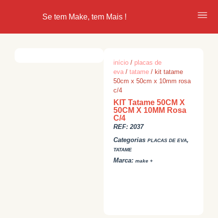
Se tem Make, tem Mais !
início
/
placas de
eva
/
tatame
/ kit tatame
50cm x 50cm x 10mm rosa
c/4
KIT Tatame 50CM X
50CM X 10MM Rosa
C/4
REF:
2037
Categorias
,
PLACAS DE EVA
TATAME
Marca:
make +