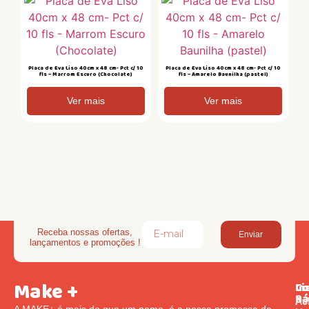
Placa de Eva Liso 40cm x 48 cm- Pct c/ 10
Placa de Eva Liso 40cm x 48 cm- Pct c/ 10
fls – Marrom Escuro (Chocolate)
fls – Amarelo Baunilha (pastel)
Ver mais
Ver mais
Receba nossas ofertas,
Enviar
lançamentos e promoções !
Make +
Li
In
Co
Rá
Pol
Av
A MAKE+ é mais do que um nome, é a nossa promessa de