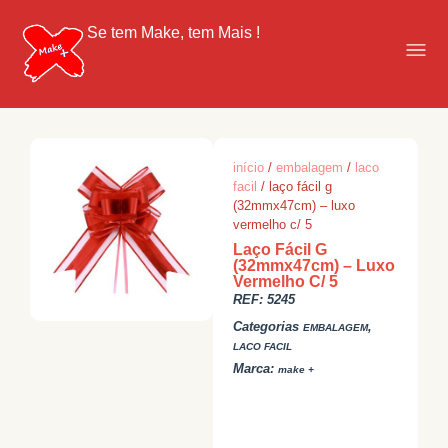
Se tem Make, tem Mais !
início
/
embalagem
/
laco
facil
/ laço fácil g
(32mmx47cm) – luxo
vermelho c/ 5
Laço Fácil G
(32mmx47cm) – Luxo
Vermelho C/ 5
REF:
5245
Categorias
,
EMBALAGEM
LACO FACIL
Marca:
make +