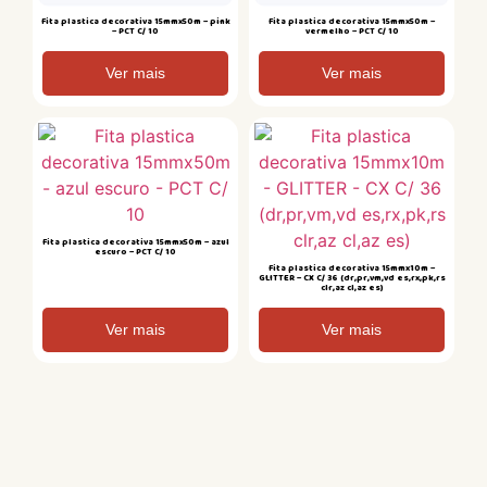
Fita plastica decorativa 15mmx50m – pink
Fita plastica decorativa 15mmx50m –
– PCT C/ 10
vermelho – PCT C/ 10
Ver mais
Ver mais
Fita plastica decorativa 15mmx50m – azul
escuro – PCT C/ 10
Fita plastica decorativa 15mmx10m –
GLITTER – CX C/ 36 (dr,pr,vm,vd es,rx,pk,rs
clr,az cl,az es)
Ver mais
Ver mais