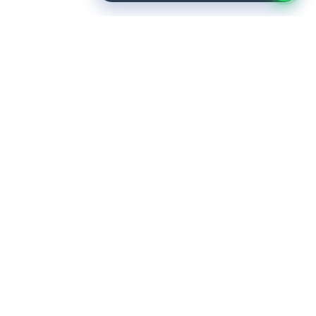
Quero Ser Make
Sobre Nós
Representantes
Área do Lojista
Sac
Catálogos
Produtos