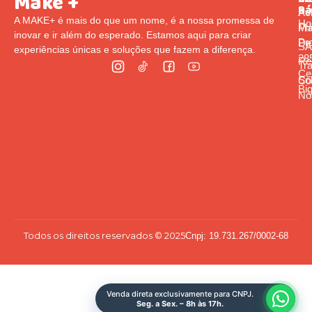
Make +
Rá
Pol
Av
A MAKE+ é mais do que um nome, é a nossa promessa de
Ho
Pr
Ma
inovar e ir além do esperado. Estamos aqui para criar
Pr
De
S
experiências únicas e soluções que fazem a diferença.
285
Re
Tr
Cen
So
Co
Bi
Nó
Todos os direitos reservados © 2025
Cnpj: 19.731.267/0002-68
Venda direta exclusivamente para CNPJ.
Seg. a Sex. – 8h às 17h.