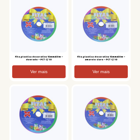
Fita plastica decorativa 15mmx50m –
Fita plastica decorativa 15mmx50m –
dourado – PCT C/ 10
amarelo claro – PCT C/ 10
Ver mais
Ver mais