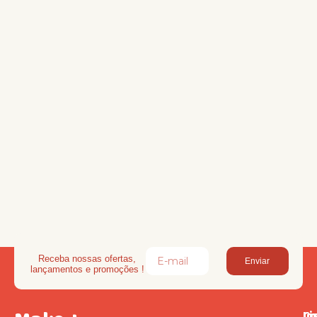
Receba nossas ofertas,
Enviar
lançamentos e promoções !
Li
In
Co