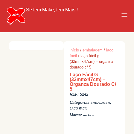
Se tem Make, tem Mais !
início
/
embalagem
/
laco
facil
/ laço fácil g
(32mmx47cm) – organza
dourado c/ 5
Laço Fácil G
(32mmx47cm) –
Organza Dourado C/
5
REF:
5242
Categorias
,
EMBALAGEM
LACO FACIL
Marca:
make +