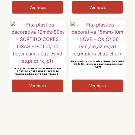
Ver mais
Ver mais
Fita plastica decorativa 15mmx10m – LOVE
– CX C/ 36 (vm,am,az es,vd cl,rx,pk,rs cl,az
cl,pr)
Fita plastica decorativa 15mmx50m –
SORTIDO CORES LISAS – PCT C/ 10
(br,vm,am,pk,az es,vd es,pr,dr,rx, pt)
Ver mais
Ver mais