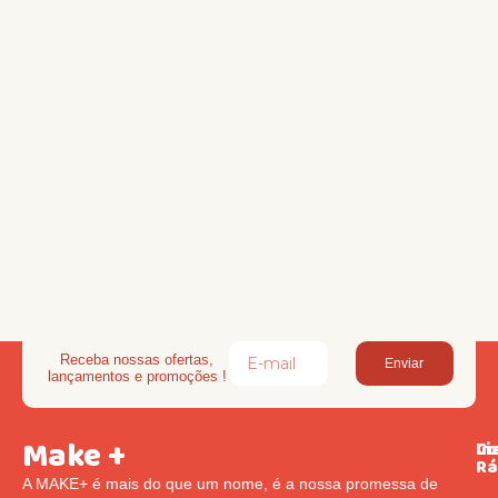
Receba nossas ofertas,
Enviar
lançamentos e promoções !
Make +
Li
In
Co
Rá
A MAKE+ é mais do que um nome, é a nossa promessa de