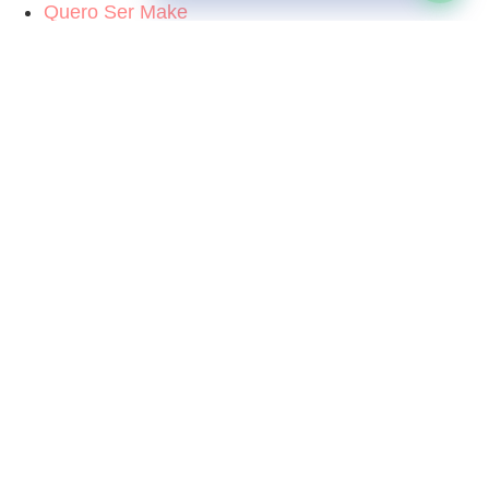
Quero Ser Make
Sobre Nós
Representantes
Área do Lojista
Sac
Quero Ser Make
Sobre Nós
Representantes
Área do Lojista
Sac
Catálogos
Catálogo Geral
Colas e Pistolas
Pedras Adesivas
Acessórios de
Coroas e
Pedras
Balão
Divertidas
Placas de E.V.A