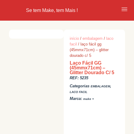
Se tem Make, tem Mais !
início
/
embalagem
/
laco
facil
/ laço fácil gg
(45mmx71cm) – glitter
dourado c/ 5
Laço Fácil GG
(45mmx71cm) –
Glitter Dourado C/ 5
REF:
5235
Categorias
,
EMBALAGEM
LACO FACIL
Marca:
make +