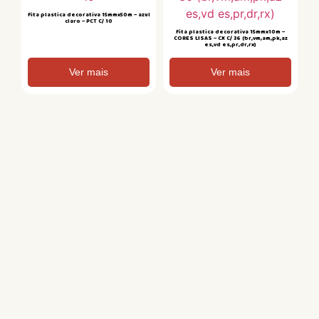
Fita plastica decorativa 15mmx50m – azul
claro – PCT C/ 10
Fita plastica decorativa 15mmx10m –
CORES LISAS – CX C/ 36 (br,vm,am,pk,az
es,vd es,pr,dr,rx)
Ver mais
Ver mais