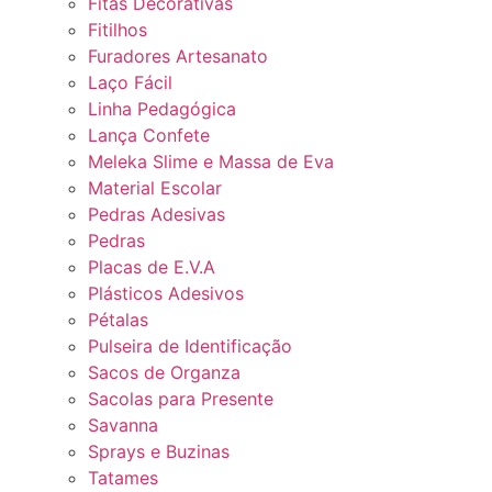
Fitas Decorativas
Fitilhos
Furadores Artesanato
Laço Fácil
Linha Pedagógica
Lança Confete
Meleka Slime e Massa de Eva
Material Escolar
Pedras Adesivas
Pedras
Placas de E.V.A
Plásticos Adesivos
Pétalas
Pulseira de Identificação
Sacos de Organza
Sacolas para Presente
Savanna
Sprays e Buzinas
Tatames