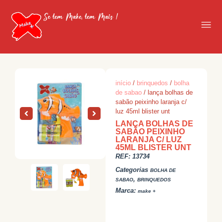
Se tem Make, tem Mais !
início
/
brinquedos
/
bolha
de sabao
/ lança bolhas de
sabão peixinho laranja c/
luz 45ml blister unt
LANÇA BOLHAS DE
SABÃO PEIXINHO
LARANJA C/ LUZ
45ML BLISTER UNT
REF:
13734
Categorias
BOLHA DE
,
SABAO
BRINQUEDOS
Marca:
make +