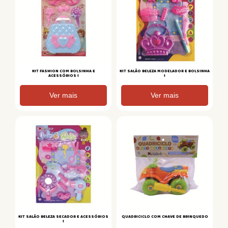
KIT FASHION COM BOLSINHA E
KIT SALÃO BELEZA MODELADOR E BOLSINHA
ACESSÓRIOS I
I
Ver mais
Ver mais
KIT SALÃO BELEZA SECADOR E ACESSÓRIOS
QUADRICICLO COM CHAVE DE BRINQUEDO
I