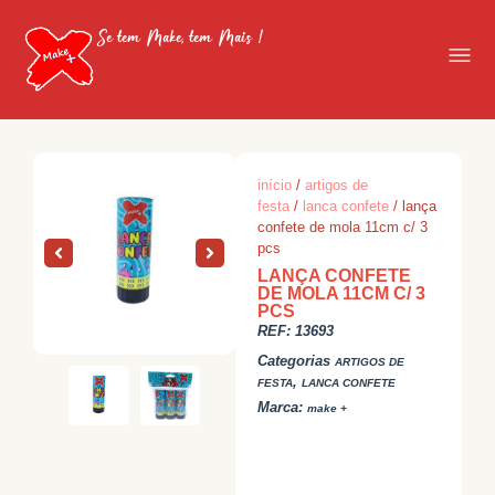
Se tem Make, tem Mais !
início
/
artigos de
festa
/
lanca confete
/ lança
confete de mola 11cm c/ 3
pcs
LANÇA CONFETE
DE MOLA 11CM C/ 3
PCS
REF:
13693
Categorias
ARTIGOS DE
,
FESTA
LANCA CONFETE
Marca:
make +