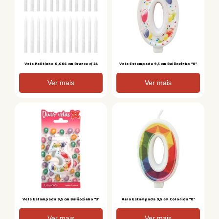
Vela Palitinho 0,6X6 cm Branca c/ 24
Vela Estampada 9,5 cm Balãozinho “0”
Ver mais
Ver mais
Vela Estampada 9,5 cm Balãozinho “3”
Vela Estampada 9,5 cm Colorida “0”
Ver mais
Ver mais