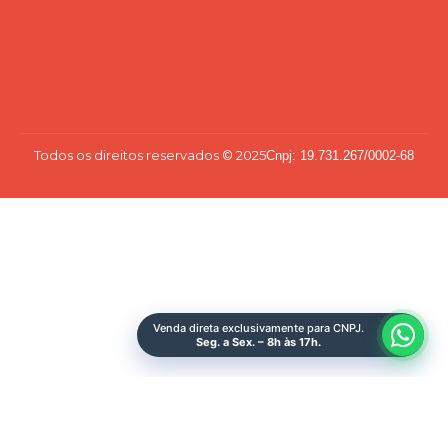
Todos os direitos reservados © 2025
Cnpj: 19.731.267/0002-68
Venda direta exclusivamente para CNPJ.
Seg. a Sex. – 8h às 17h.
Quero Ser Make
Sobre Nós