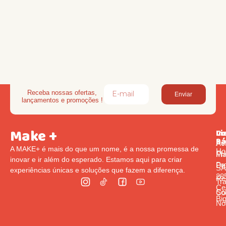
Receba nossas ofertas,
Enviar
lançamentos e promoções !
Make +
Li
In
Co
Rá
Pol
Av
A MAKE+ é mais do que um nome, é a nossa promessa de
Ho
Pr
Ma
inovar e ir além do esperado. Estamos aqui para criar
Pr
De
S
experiências únicas e soluções que fazem a diferença.
285
Re
Tr
Cen
So
Co
Bi
Nó