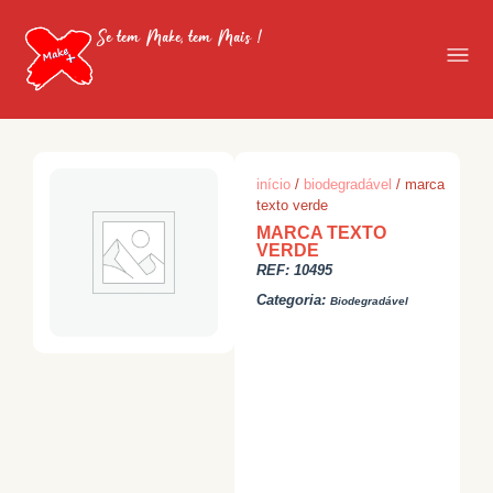
Se tem Make, tem Mais !
início
/
biodegradável
/ marca
texto verde
MARCA TEXTO
VERDE
REF:
10495
Categoria:
Biodegradável