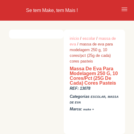
Se tem Make, tem Mais !
início
/
escolar
/
massa de
eva
/ massa de eva para
modelagem 250 g, 10
cores/pct (25g de cada)
cores pasteis
Massa De Eva Para
Modelagem 250 G, 10
Cores/Pct (25G De
Cada) Cores Pasteis
REF:
13078
Categorias
,
ESCOLAR
MASSA
DE EVA
Marca:
make +